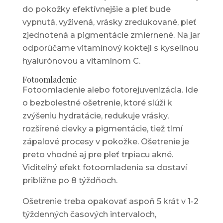
do pokožky efektívnejšie a pleť bude
vypnutá, vyživená, vrásky zredukované, pleť
zjednotená a pigmentácie zmiernené. Na jar
odporúčame vitamínový koktejl s kyselinou
hyalurónovou a vitamínom C.
Fotoomladenie
Fotoomladenie alebo fotorejuvenizácia. Ide
o bezbolestné ošetrenie, ktoré slúži k
zvýšeniu hydratácie, redukuje vrásky,
rozšírené cievky a pigmentácie, tiež tlmí
zápalové procesy v pokožke. Ošetrenie je
preto vhodné aj pre pleť trpiacu akné.
Viditeľný efekt fotoomladenia sa dostaví
približne po 8 týždňoch.
Ošetrenie treba opakovať aspoň 5 krát v 1-2
týždenných časových intervaloch,