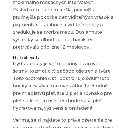
maximálne mesačných intervaloch.
Výsledkom bude mladšia, pevnejšia,
pružnejšia pokožka bez viditeľných vrások a
pigmentácií, stiahnu sa viditeľne póry a
zredukuje sa tvorba mazu. Dosiahnuté
výsledky sú dlhodobého charakteru,
pretrvávajú približne 12 mesiacov.
Hydrabeauty
Hydrabeauty je veľmi účinný a zároveň
šetrný kozmetický spôsob ošetrenia tváre.
Toto ošetrenie čistí, odstraňuje odumreté
bunky a vysáva mazové zátky. Je vhodné
pre mladistvú pleť, zrelú pleť a rovnako pre
pleť s akné. Po ošetrení bude vaša pleť
hydratovaná, vyživená a omladená.
Veríme, že si nájdete to práve ošetrenie pre
vás a my sa budeme tešiť na Vašu návštevu