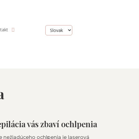
takt
a
epilácia vás zbaví ochlpenia
 nežiadúceho ochlpenia je laserová