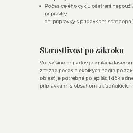
Počas celého cyklu ošetrení nepouž
prípravky
ani prípravky s prídavkom samoopaľ
Starostlivosť po zákroku
Vo väčšine prípadov je epilácia laser
zmizne počas niekoľkých hodín po zákr
oblasť je potrebné po epilácii dôkla
prípravkami s obsahom ukľudňujúcich a