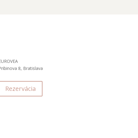
Kde nás nájdete
EUROVEA
Pribinova 8, Bratislava
Rezervácia