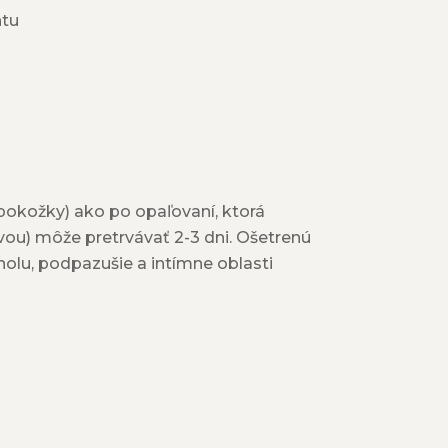
ntu
pokožky) ako po opaľovaní, ktorá
vou) môže pretrvávať 2-3 dni. Ošetrenú
lu, podpazušie a intímne oblasti