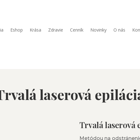
ia
Eshop
Krása
Zdravie
Cenník
Novinky
O nás
Kon
Trvalá laserová epiláci
Trvalá laserová 
Metódou na odstránenie