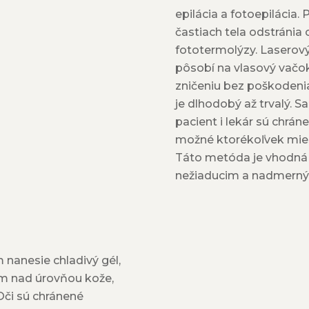
epilácia a fotoepilácia
častiach tela odstránia 
fototermolýzy. Laserový
pôsobí na vlasový vačo
zničeniu bez poškodenia
je dlhodobý až trvalý. 
pacient i lekár sú chrán
možné ktorékoľvek mies
Táto metóda je vhodná ni
nežiaducim a nadmerný
nanesie chladivý gél,
mm nad úrovňou kože,
či sú chránené