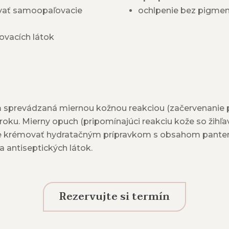
ívať samoopaľovacie
ochlpenie bez pigme
ovacích látok
om sprevádzaná miernou kožnou reakciou (začervenanie 
oku. Mierny opuch (pripomínajúci reakciu kože so žihľa
dne krémovať hydratačným prípravkom s obsahom panteno
 antiseptických látok.
Rezervujte si termín