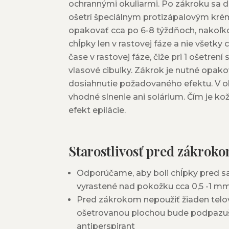
ochrannými okuliarmi. Po zákroku sa d
ošetrí špeciálnym protizápalovým kr
opakovať cca po 6-8 týždňoch, nakoľko
chĺpky len v rastovej fáze a nie všetky
čase v rastovej fáze, čiže pri 1 ošetren
vlasové cibuľky. Zákrok je nutné opako
dosiahnutie požadovaného efektu. V o
vhodné slnenie ani solárium. Čím je koža
efekt epilácie.
Starostlivosť pred zákrok
Odporúčame, aby boli chĺpky pred
vyrastené nad pokožku cca 0,5 -1 m
Pred zákrokom nepoužiť žiaden telo
ošetrovanou plochou bude podpazuš
antiperspirant