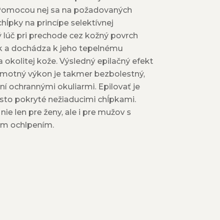
. Pomocou nej sa na požadovaných
chĺpky na princípe selektívnej
 lúč pri prechode cez kožný povrch
k a dochádza k jeho tepelnému
 okolitej kože. Výsledný epilačný efekt
Samotný výkon je takmer bezbolestný,
ení ochrannými okuliarmi. Epilovať je
to pokryté nežiaducimi chĺpkami.
e len pre ženy, ale i pre mužov s
m ochlpením.